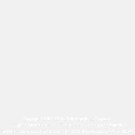
Copyright © 2007--2026 JINGNAI All Rights Reserved.
ADD:precision bearing industrial park, Guantao County, Hebei province
 FAX:0086-635-8281770 E-mail:bearing@jito.cc
冀ICP备15024274号-2
冀公网安备