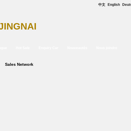
中文
English
Deut
JINGNAI
ogue
Hot Sale
Enquiry Car
Nouveautés
Nous joindre
Sales Network