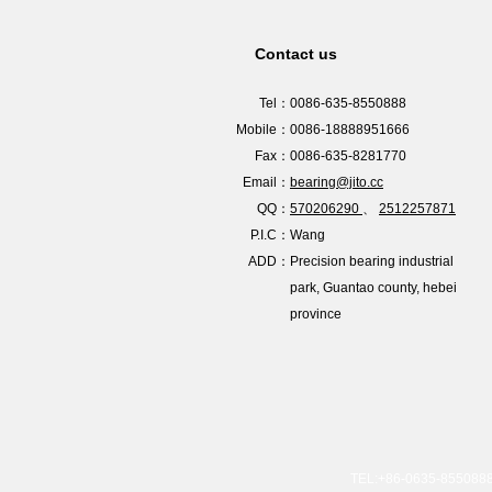
Contact us
Tel：
0086-635-8550888
Mobile：
0086-18888951666
Fax：
0086-635-8281770
Email：
bearing@jito.cc
QQ：
570206290
、
2512257871
P.I.C：
Wang
ADD：
Precision bearing industrial
park, Guantao county, hebei
province
TEL:+86-0635-8550888